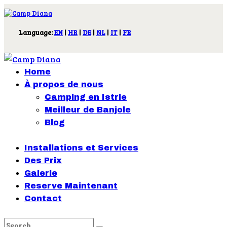
Language:
EN
|
HR
|
DE
|
NL
|
IT
|
FR
Home
À propos de nous
Camping en Istrie
Meilleur de Banjole
Blog
Installations et Services
Des Prix
Galerie
Reserve Maintenant
Contact